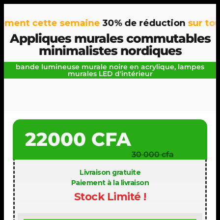
ent cette semaine
30% de réduction
sur tous n
Appliques murales commutables
minimalistes nordiques
bande lumineuse murale noire en acrylique, lampes
murales LED d'intérieur
22000 CFA
30 000 cfa
Livraison gratuite
Paiement à la livraison
Stock Limité !