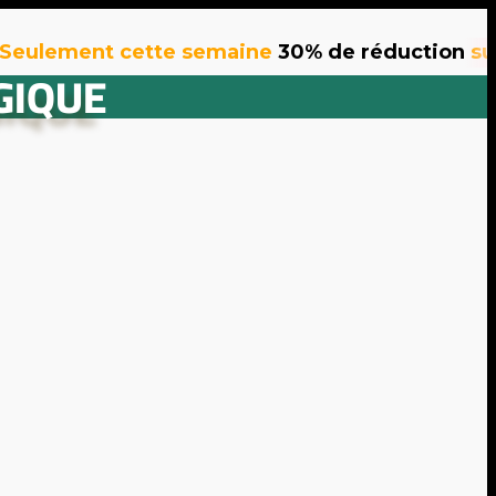
ement cette semaine
30% de réduction
sur tous
GIQUE