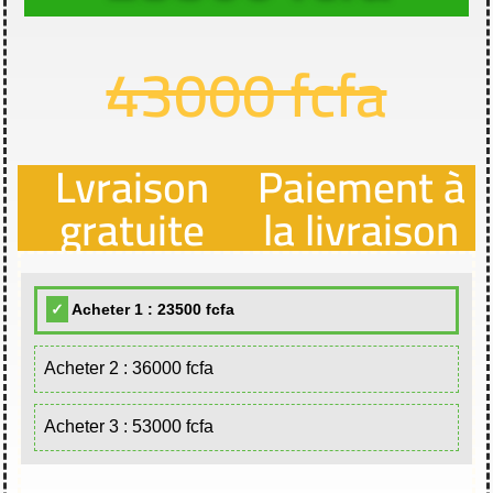
43000 fcfa
Lvraison
Paiement à
gratuite
la livraison
Acheter 1 : 23500 fcfa
Acheter 2 : 36000 fcfa
Acheter 3 : 53000 fcfa